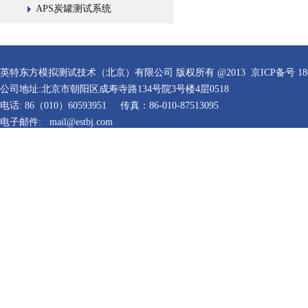
APS炭罐测试系统
英特东方模拟测试技术（北京）有限公司 版权所有 @2013
京ICP备号 18
公司地址:北京市朝阳区成寿寺路134号院3号楼4层0518
电话: 86（010）60593951
传真：86-010-87513095
电子邮件:
mail
@estbj.com