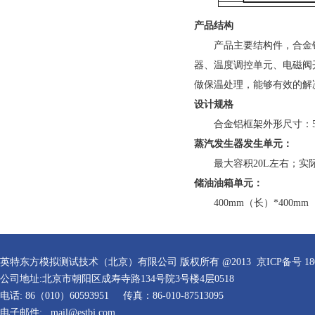
产品结构
产品主要结构件，合金
器、温度调控单元、电磁阀
做保温处理，能够有效的解
设计规格
合金铝框架外形尺寸：
蒸汽发生器发生单元：
最大容积
20L
左右；实
储油油箱单元：
400mm
（长）
*400mm
英特东方模拟测试技术（北京）有限公司 版权所有 @2013
京ICP备号 18
公司地址:北京市朝阳区成寿寺路134号院3号楼4层0518
电话: 86（010）60593951
传真：86-010-87513095
电子邮件:
mail
@estbj.com